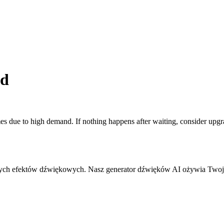
nd
 due to high demand. If nothing happens after waiting, consider upgra
lnych efektów dźwiękowych. Nasz generator dźwięków AI ożywia Two