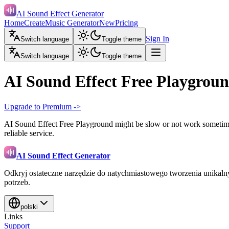
AI Sound Effect Generator
Home
Create
Music Generator
New
Pricing
Sign In
Switch language
Toggle theme
Switch language
Toggle theme
AI Sound Effect Free Playgrou
Upgrade to Premium ->
AI Sound Effect Free Playground might be slow or not work sometimes
reliable service.
AI Sound Effect Generator
Odkryj ostateczne narzędzie do natychmiastowego tworzenia unika
potrzeb.
polski
Links
Support