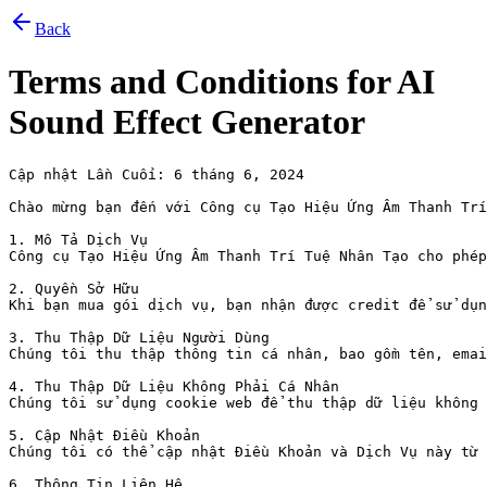
Back
Terms and Conditions for
AI
Sound Effect Generator
Cập nhật Lần Cuối: 6 tháng 6, 2024

Chào mừng bạn đến với Công cụ Tạo Hiệu Ứng Âm Thanh Trí
1. Mô Tả Dịch Vụ

Công cụ Tạo Hiệu Ứng Âm Thanh Trí Tuệ Nhân Tạo cho phép
2. Quyền Sở Hữu

Khi bạn mua gói dịch vụ, bạn nhận được credit để sử dụn
3. Thu Thập Dữ Liệu Người Dùng

Chúng tôi thu thập thông tin cá nhân, bao gồm tên, emai
4. Thu Thập Dữ Liệu Không Phải Cá Nhân

Chúng tôi sử dụng cookie web để thu thập dữ liệu không 
5. Cập Nhật Điều Khoản

Chúng tôi có thể cập nhật Điều Khoản và Dịch Vụ này từ 
6. Thông Tin Liên Hệ
