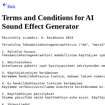
Back
Terms and Conditions for
AI
Sound Effect Generator
Päivitetty viimeksi: 6. kesäkuuta 2024

Tervetuloa Tekoäänitehostegeneraattoriin ("me", "meitä"
1. Palvelun kuvaus

Tekoäänitehostegeneraattori mahdollistaa käyttäjien syö
2. Omistusoikeus

Ostettaessa paketti saat hyvityspisteet edistyneiden om
3. Käyttäjätietojen kerääminen

Keräämme henkilökohtaisia tietoja, mukaan lukien nimesi
4. Ei-henkilökohtaisten tietojen kerääminen

Käytämme verkkosivustollamme evästeitä kerätäksemme ei-
5. Käyttöehtojen päivitykset

Voimme päivittää näitä käyttöehtoja aika ajoin. Käyttäj
6. Yhteystiedot
