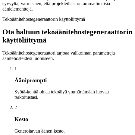
syvyyttä, varmistaen, että projekteillasi on ammattimaisia
äänielementtejä.
Tekoäänitehostegeneraattorin käyttöliittymä
Ota haltuun tekoäänitehostegeneraattorin
käyttöliittymä
Tekoäänitehostegeneraattori tarjoaa valikoiman parametreja
äänitehosteidesi luomiseen.
1
Ääniprompti
Syötä-kenttä ohjaa tekoälyä ymmärtämään luovaa
tarkoitustasi.
2
Kesto
Generoitavan äänen kesto.