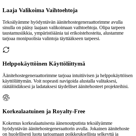
Laaja Valikoima Vaihtoehtoja
Tekoälyämme hyödyntävän äänitehostegeneraattorimme avulla
sinulla on pääsy laajaan valikoimaan vaihtoehtoja. Olipa tarpeen
taustamusiikkia, ympäristöäänia tai erikoistehosteita, alustamme
tarjoaa monipuolisia valintoja täyttääkseen tarpeesi.
Helppokäyttöinen Käyttöliittymä
Äänitehostegeneraattorimme tarjoaa intuitiivisen ja helppokäyttöisen
käyttöliittymän. Voit nopeasti navigoida alustalla valitaksesi,
räätälöidäksesi ja ladataksesi täydelliset äänitehosteet projekteihisi.
Korkealaatuinen ja Royalty-Free
Kokemus korkealaatuisesta äänenoutputista tekoälyämme
hyödyntävän äänitehostegeneraattorin avulla. Jokainen äänitehoste
on huolellisesti luotu tarjoamaan poikkeuksellista selkeyttä ja