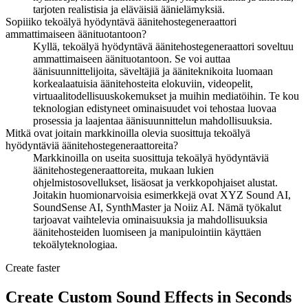
tarjoten realistisia ja eläväisiä äänielämyksiä.
Sopiiiko tekoälyä hyödyntävä äänitehostegeneraattori
ammattimaiseen äänituotantoon?
Kyllä, tekoälyä hyödyntävä äänitehostegeneraattori soveltuu
ammattimaiseen äänituotantoon. Se voi auttaa
äänisuunnittelijoita, säveltäjiä ja ääniteknikoita luomaan
korkealaatuisia äänitehosteita elokuviin, videopelit,
virtuaalitodellisuuskokemukset ja muihin mediatöihin. Te kou
teknologian edistyneet ominaisuudet voi tehostaa luovaa
prosessia ja laajentaa äänisuunnittelun mahdollisuuksia.
Mitkä ovat joitain markkinoilla olevia suosittuja tekoälyä
hyödyntäviä äänitehostegeneraattoreita?
Markkinoilla on useita suosittuja tekoälyä hyödyntäviä
äänitehostegeneraattoreita, mukaan lukien
ohjelmistosovellukset, lisäosat ja verkkopohjaiset alustat.
Joitakin huomionarvoisia esimerkkejä ovat XYZ Sound AI,
SoundSense AI, SynthMaster ja Noiiz AI. Nämä työkalut
tarjoavat vaihtelevia ominaisuuksia ja mahdollisuuksia
äänitehosteiden luomiseen ja manipulointiin käyttäen
tekoälyteknologiaa.
Create faster
Create Custom Sound Effects in Seconds