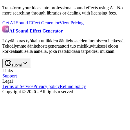
Transform your ideas into professional sound effects using AI. No
more searching through libraries or dealing with licensing fees.
Get AI Sound Effect Generator
View Pricing
AI Sound Effect Generator
Löydä paras työkalu uniikkien äänitehosteiden luomiseen hetkessä.
Tekoälymme äänitehostegeneraattori tuo mielikuvituksesi eloon
korkealaatuisella äänellä, joka räätälöidään tarpeidesi mukaan.
suomi
Links
Support
Legal
Terms of Service
Privacy policy
Refund policy
Copyright ©
2026
-
All rights reserved