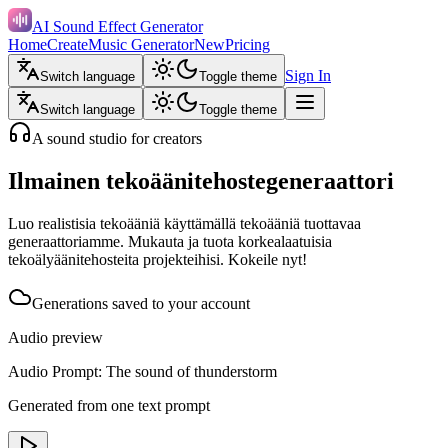
AI Sound Effect Generator
Home
Create
Music Generator
New
Pricing
Sign In
Switch language
Toggle theme
Switch language
Toggle theme
A sound studio for creators
Ilmainen tekoäänitehostegeneraattori
Luo realistisia tekoääniä käyttämällä tekoääniä tuottavaa
generaattoriamme. Mukauta ja tuota korkealaatuisia
tekoälyäänitehosteita projekteihisi. Kokeile nyt!
Generations saved to your account
Audio preview
Audio Prompt: The sound of thunderstorm
Generated from one text prompt