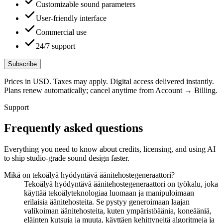
Customizable sound parameters
User-friendly interface
Commercial use
24/7 support
Subscribe
Prices in USD. Taxes may apply. Digital access delivered instantly.
Plans renew automatically; cancel anytime from Account → Billing.
Support
Frequently asked questions
Everything you need to know about credits, licensing, and using AI
to ship studio-grade sound design faster.
Mikä on tekoälyä hyödyntävä äänitehostegeneraattori?
Tekoälyä hyödyntävä äänitehostegeneraattori on työkalu, joka
käyttää tekoälyteknologiaa luomaan ja manipuloimaan
erilaisia äänitehosteita. Se pystyy generoimaan laajan
valikoiman äänitehosteita, kuten ympäristöäänia, koneääniä,
eläinten kutsuja ja muuta, käyttäen kehittyneitä algoritmeja ja