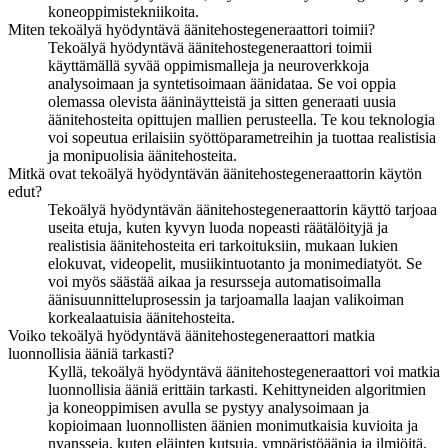
koneoppimistekniikoita.
Miten tekoälyä hyödyntävä äänitehostegeneraattori toimii?
Tekoälyä hyödyntävä äänitehostegeneraattori toimii
käyttämällä syvää oppimismalleja ja neuroverkkoja
analysoimaan ja syntetisoimaan äänidataa. Se voi oppia
olemassa olevista ääninäytteistä ja sitten generaati uusia
äänitehosteita opittujen mallien perusteella. Te kou teknologia
voi sopeutua erilaisiin syöttöparametreihin ja tuottaa realistisia
ja monipuolisia äänitehosteita.
Mitkä ovat tekoälyä hyödyntävän äänitehostegeneraattorin käytön
edut?
Tekoälyä hyödyntävän äänitehostegeneraattorin käyttö tarjoaa
useita etuja, kuten kyvyn luoda nopeasti räätälöityjä ja
realistisia äänitehosteita eri tarkoituksiin, mukaan lukien
elokuvat, videopelit, musiikintuotanto ja monimediatyöt. Se
voi myös säästää aikaa ja resursseja automatisoimalla
äänisuunnitteluprosessin ja tarjoamalla laajan valikoiman
korkealaatuisia äänitehosteita.
Voiko tekoälyä hyödyntävä äänitehostegeneraattori matkia
luonnollisia ääniä tarkasti?
Kyllä, tekoälyä hyödyntävä äänitehostegeneraattori voi matkia
luonnollisia ääniä erittäin tarkasti. Kehittyneiden algoritmien
ja koneoppimisen avulla se pystyy analysoimaan ja
kopioimaan luonnollisten äänien monimutkaisia kuvioita ja
nyansseja, kuten eläinten kutsuja, ympäristöäänia ja ilmiöitä,