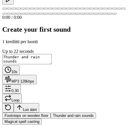
0:00
/
0:00
Create your first sound
1 krediitti per luonti
Up to 22 seconds
10s
MP3 128kbps
0.30
Loop
Luo ääni
Footsteps on wooden floor
Thunder and rain sounds
Magical spell casting