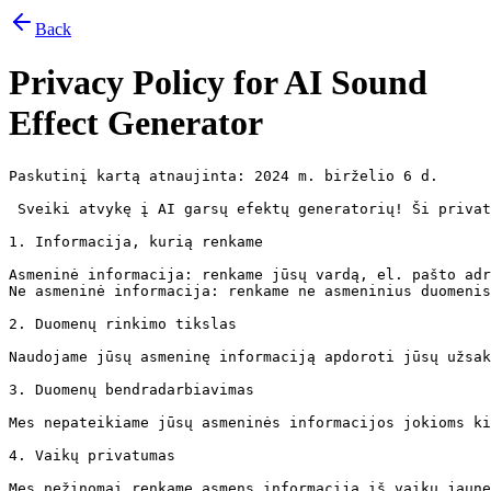
Back
Privacy Policy for
AI Sound
Effect Generator
Paskutinį kartą atnaujinta: 2024 m. birželio 6 d.

 Sveiki atvykę į AI garsų efektų generatorių! Ši privat
1. Informacija, kurią renkame

Asmeninė informacija: renkame jūsų vardą, el. pašto adr
Ne asmeninė informacija: renkame ne asmeninius duomenis
2. Duomenų rinkimo tikslas

Naudojame jūsų asmeninę informaciją apdoroti jūsų užsak
3. Duomenų bendradarbiavimas

Mes nepateikiame jūsų asmeninės informacijos jokioms ki
4. Vaikų privatumas

Mes nežinomai renkame asmens informaciją iš vaikų jaune