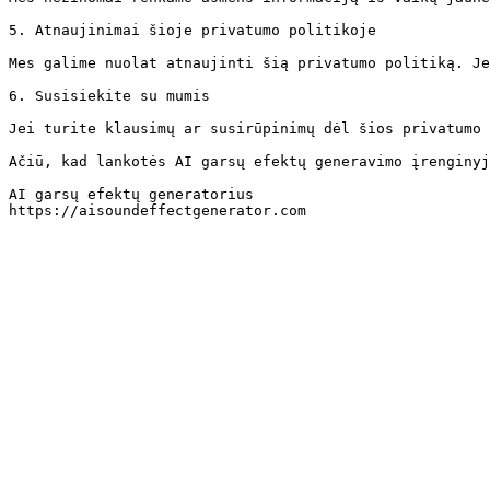
5. Atnaujinimai šioje privatumo politikoje

Mes galime nuolat atnaujinti šią privatumo politiką. Je
6. Susisiekite su mumis

Jei turite klausimų ar susirūpinimų dėl šios privatumo 
Ačiū, kad lankotės AI garsų efektų generavimo įrenginyj
AI garsų efektų generatorius

https://aisoundeffectgenerator.com