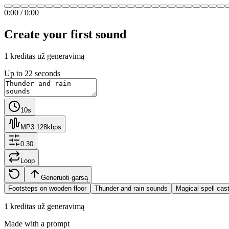
0:00
/
0:00
Create your first sound
1 kreditas už generavimą
Up to 22 seconds
10s
MP3 128kbps
0.30
Loop
Generuoti garsą
Footsteps on wooden floor
Thunder and rain sounds
Magical spell cas
1 kreditas už generavimą
Made with a prompt