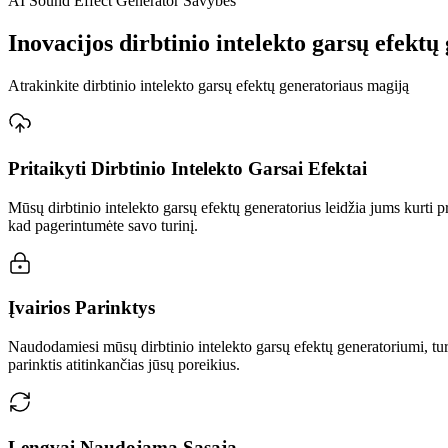
AI Sound Effect Generator Savybės
Inovacijos dirbtinio intelekto garsų efektų
Atrakinkite dirbtinio intelekto garsų efektų generatoriaus magiją
Pritaikyti Dirbtinio Intelekto Garsai Efektai
Mūsų dirbtinio intelekto garsų efektų generatorius leidžia jums kurti 
kad pagerintumėte savo turinį.
Įvairios Parinktys
Naudodamiesi mūsų dirbtinio intelekto garsų efektų generatoriumi, turit
parinktis atitinkančias jūsų poreikius.
Lengvai Naudojama Sąsaja