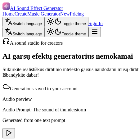
AI Sound Effect Generator
Home
Create
Music Generator
New
Pricing
Sign In
Switch language
Toggle theme
Switch language
Toggle theme
A sound studio for creators
AI garsų efektų generatorius nemokamai
Sukurkite realistiškus dirbtinio intelekto garsus naudodami mūsų dirbti
Išbandykite dabar!
Generations saved to your account
Audio preview
Audio Prompt: The sound of thunderstorm
Generated from one text prompt