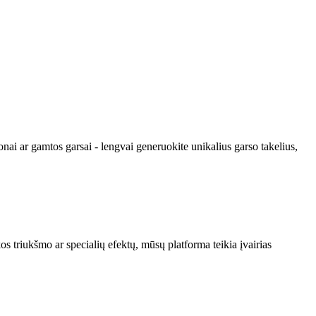
nai ar gamtos garsai - lengvai generuokite unikalius garso takelius,
os triukšmo ar specialių efektų, mūsų platforma teikia įvairias