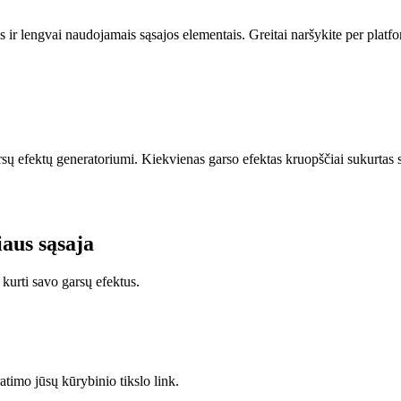
 ir lengvai naudojamais sąsajos elementais. Greitai naršykite per platform
rsų efektų generatoriumi. Kiekvienas garso efektas kruopščiai sukurtas su
iaus sąsaja
 kurti savo garsų efektus.
ratimo jūsų kūrybinio tikslo link.