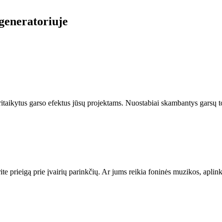
 generatoriuje
pritaikytus garso efektus jūsų projektams. Nuostabiai skambantys garsų to
e prieigą prie įvairių parinkčių. Ar jums reikia foninės muzikos, aplink