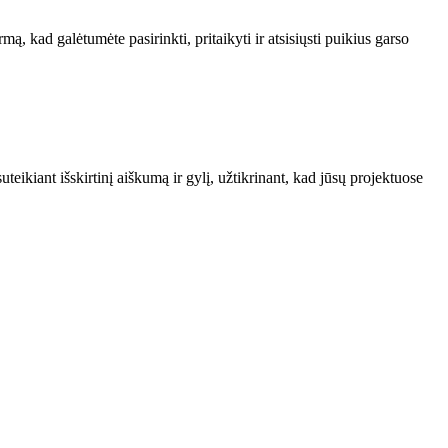
ą, kad galėtumėte pasirinkti, pritaikyti ir atsisiųsti puikius garso
teikiant išskirtinį aiškumą ir gylį, užtikrinant, kad jūsų projektuose