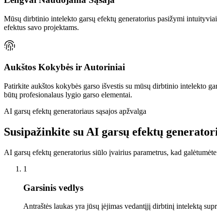
Mūsų dirbtinio intelekto garsų efektų generatorius pasižymi intuityviais
efektus savo projektams.
Aukštos Kokybės ir Autoriniai
Patirkite aukštos kokybės garso išvestis su mūsų dirbtinio intelekto ga
būtų profesionalaus lygio garso elementai.
AI garsų efektų generatoriaus sąsajos apžvalga
Susipažinkite su AI garsų efektų generator
AI garsų efektų generatorius siūlo įvairius parametrus, kad galėtumėte
1
Garsinis vedlys
Antraštės laukas yra jūsų įėjimas vedantįjį dirbtinį intelektą sup