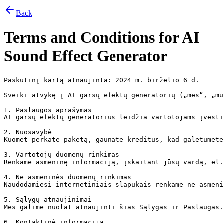
Back
Terms and Conditions for
AI
Sound Effect Generator
Paskutinį kartą atnaujinta: 2024 m. birželio 6 d.

Sveiki atvykę į AI garsų efektų generatorių („mes“, „mu
1. Paslaugos aprašymas

AI garsų efektų generatorius leidžia vartotojams įvesti
2. Nuosavybė

Kuomet perkate paketą, gaunate kreditus, kad galėtumėte
3. Vartotojų duomenų rinkimas

Renkame asmeninę informaciją, įskaitant jūsų vardą, el.
4. Ne asmeninės duomenų rinkimas

Naudodamiesi internetiniais slapukais renkame ne asmeni
5. Sąlygų atnaujinimai

Mes galime nuolat atnaujinti šias Sąlygas ir Paslaugas.
6. Kontaktinė informacija
