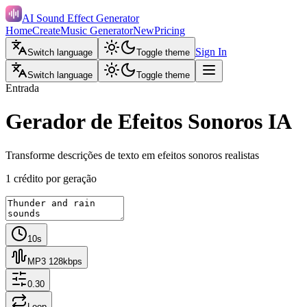
AI Sound Effect Generator
Home
Create
Music Generator
New
Pricing
Sign In
Switch language
Toggle theme
Switch language
Toggle theme
Entrada
Gerador de Efeitos Sonoros IA
Transforme descrições de texto em efeitos sonoros realistas
1 crédito por geração
10s
MP3 128kbps
0.30
Loop