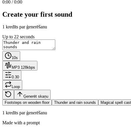
0:00
/
0:00
Create your first sound
1 kredīts par ģenerēšanu
Up to 22 seconds
10s
MP3 128kbps
0.30
Loop
Ģenerēt skaņu
Footsteps on wooden floor
Thunder and rain sounds
Magical spell cas
1 kredīts par ģenerēšanu
Made with a prompt