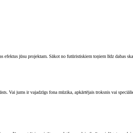
 efektus jūsu projektam. Sākot no futūristiskiem toņiem līdz dabas skaņ
ts. Vai jums ir vajadzīgs fona mūzika, apkārtējais troksnis vai speciāli