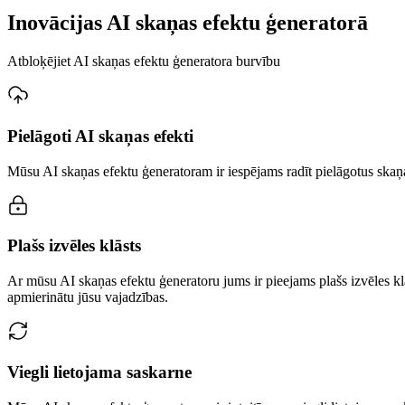
Inovācijas AI skaņas efektu ģeneratorā
Atbloķējiet AI skaņas efektu ģeneratora burvību
Pielāgoti AI skaņas efekti
Mūsu AI skaņas efektu ģeneratoram ir iespējams radīt pielāgotus skaņas
Plašs izvēles klāsts
Ar mūsu AI skaņas efektu ģeneratoru jums ir pieejams plašs izvēles klās
apmierinātu jūsu vajadzības.
Viegli lietojama saskarne