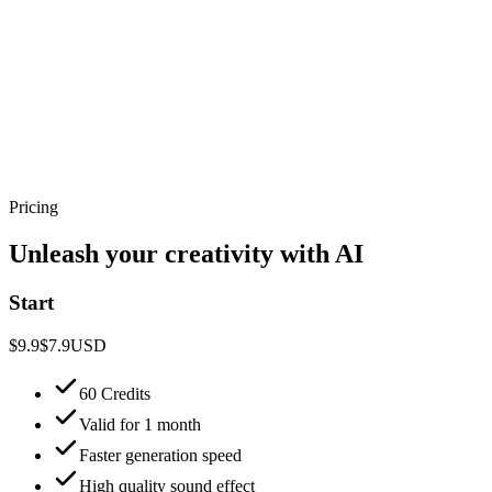
Pricing
Unleash your creativity with AI
Start
$9.9
$7.9
USD
60 Credits
Valid for 1 month
Faster generation speed
High quality sound effect