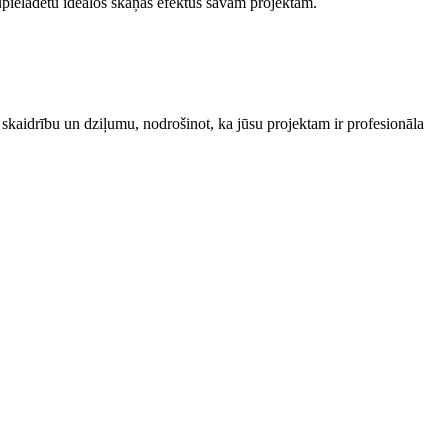
ejupielādētu ideālos skaņas efektus savam projektam.
lu skaidrību un dziļumu, nodrošinot, ka jūsu projektam ir profesionāla