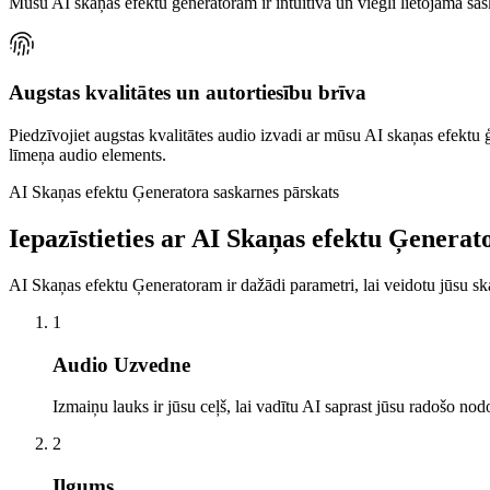
Mūsu AI skaņas efektu ģeneratoram ir intuitīva un viegli lietojama sask
Augstas kvalitātes un autortiesību brīva
Piedzīvojiet augstas kvalitātes audio izvadi ar mūsu AI skaņas efektu ģ
līmeņa audio elements.
AI Skaņas efektu Ģeneratora saskarnes pārskats
Iepazīstieties ar AI Skaņas efektu Ģenerat
AI Skaņas efektu Ģeneratoram ir dažādi parametri, lai veidotu jūsu sk
1
Audio Uzvedne
Izmaiņu lauks ir jūsu ceļš, lai vadītu AI saprast jūsu radošo no
2
Ilgums