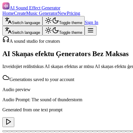
AI Sound Effect Generator
Home
Create
Music Generator
New
Pricing
Sign In
Switch language
Toggle theme
Switch language
Toggle theme
A sound studio for creators
AI Skaņas efektu Ģenerators Bez Maksas
Izveidojiet reālistiskus AI skaņas efektus ar mūsu AI skaņas efektu ģe
Generations saved to your account
Audio preview
Audio Prompt: The sound of thunderstorm
Generated from one text prompt