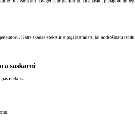
arne. Jūs varat ātri navigēt caur platformu, lai atlasītu, pielāgotu un l
eneratoru. Katrs skaņas efekts ir rūpīgi izstrādāts, lai nodrošinātu izci
ora saskarni
aņas efektus.
domu.