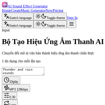
AI Sound Effect Generator
Home
Create
Music Generator
New
Pricing
Sign In
Switch language
Toggle theme
Switch language
Toggle theme
Input
Bộ Tạo Hiệu Ứng Âm Thanh AI
Chuyển đổi mô tả văn bản thành hiệu ứng âm thanh chân thực
1 tín dụng cho mỗi lần tạo
10giây
MP3 128kbps
0.30
Loop