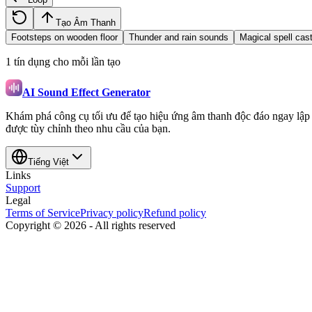
Tạo Âm Thanh
Footsteps on wooden floor
Thunder and rain sounds
Magical spell cas
1 tín dụng cho mỗi lần tạo
AI Sound Effect Generator
Khám phá công cụ tối ưu để tạo hiệu ứng âm thanh độc đáo ngay lập t
được tùy chỉnh theo nhu cầu của bạn.
Tiếng Việt
Links
Support
Legal
Terms of Service
Privacy policy
Refund policy
Copyright ©
2026
-
All rights reserved