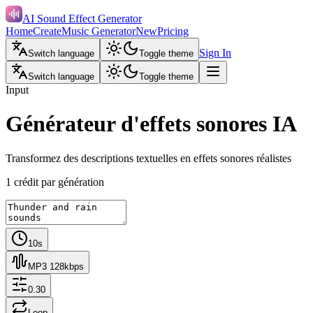
AI Sound Effect Generator
Home
Create
Music Generator
New
Pricing
Sign In
Switch language
Toggle theme
Switch language
Toggle theme
Input
Générateur d'effets sonores IA
Transformez des descriptions textuelles en effets sonores réalistes
1 crédit par génération
10s
MP3 128kbps
0.30
Loop