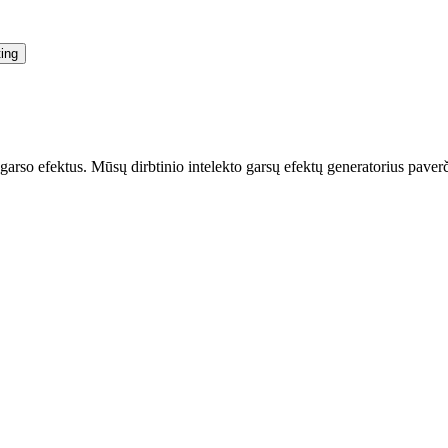
ting
s garso efektus. Mūsų dirbtinio intelekto garsų efektų generatorius paver