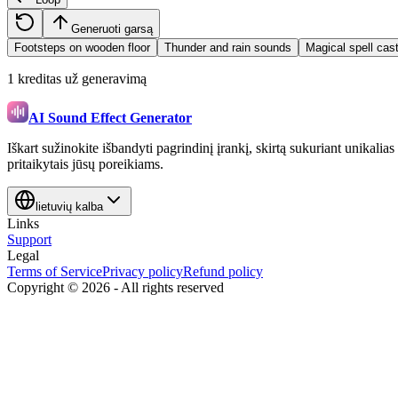
Generuoti garsą
Footsteps on wooden floor
Thunder and rain sounds
Magical spell cas
1 kreditas už generavimą
AI Sound Effect Generator
Iškart sužinokite išbandyti pagrindinį įrankį, skirtą sukuriant unikalia
pritaikytais jūsų poreikiams.
lietuvių kalba
Links
Support
Legal
Terms of Service
Privacy policy
Refund policy
Copyright ©
2026
-
All rights reserved