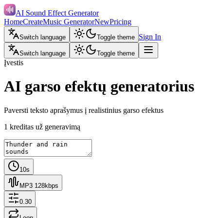
AI Sound Effect Generator
Home
Create
Music Generator
New
Pricing
Sign In
Switch language
Toggle theme
Switch language
Toggle theme
Įvestis
AI garso efektų generatorius
Paversti teksto aprašymus į realistinius garso efektus
1 kreditas už generavimą
10s
MP3 128kbps
0.30
Loop